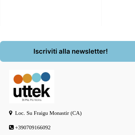
Iscriviti alla newsletter!
Loc. Su Fraigu Monastir (CA)
+390709166092