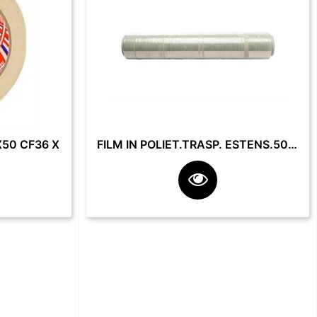
50 CF36 X
FILM IN POLIET.TRASP. ESTENS.50 CM 23 MY 2.2 KG **