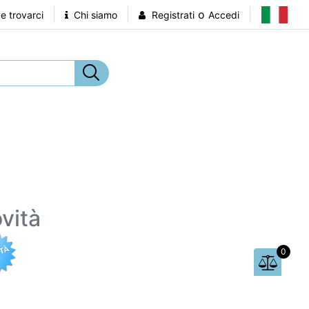
o
 trovarci
Chi siamo
Registrati
Accedi
vità
0