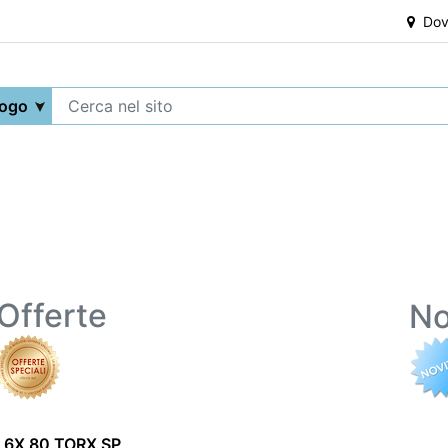
Dove
Offerte
No
P 6X 80 TORX SP