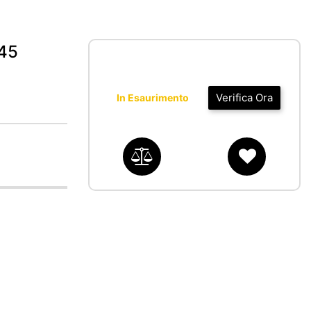
45
Verifica Ora
In Esaurimento