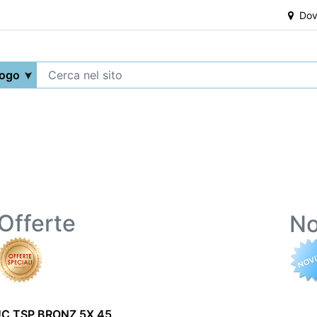
Dove
Offerte
No
UC TSP BRONZ 5X 45