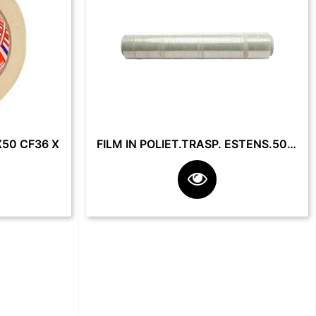
50 CF36 X
FILM IN POLIET.TRASP. ESTENS.50 CM 23 MY 2.2 KG **