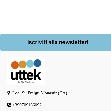
Iscriviti alla newsletter!
Loc. Su Fraigu Monastir (CA)
+390709166092