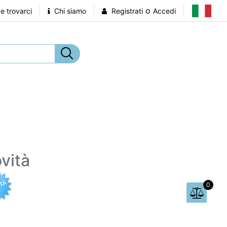
o
 trovarci
Chi siamo
Registrati
Accedi
vità
0