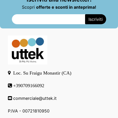
Scopri
offerte e sconti in anteprima!
Loc. Su Fraigu Monastir (CA)
+390709166092
commerciale@uttek.it
P.IVA - 00721810950