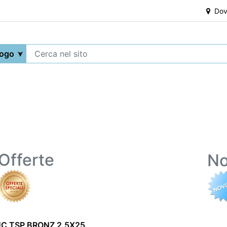
Dove
Offerte
No
UC TSP BRONZ 2,5X25