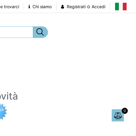
o
 trovarci
Chi siamo
Registrati
Accedi
vità
0