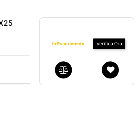
5X25
Verifica Ora
In Esaurimento