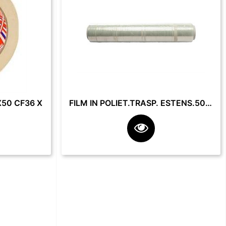
50 CF36 X
FILM IN POLIET.TRASP. ESTENS.50 CM 23 MY 2.2 KG **