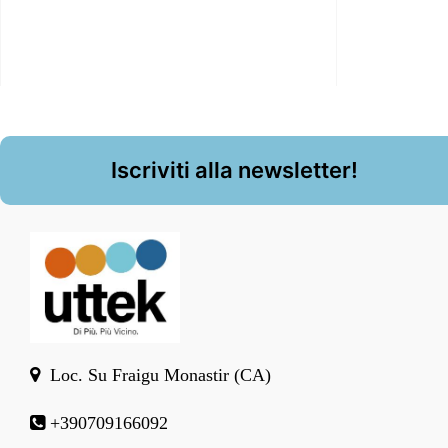
Iscriviti alla newsletter!
Loc. Su Fraigu Monastir (CA)
+390709166092