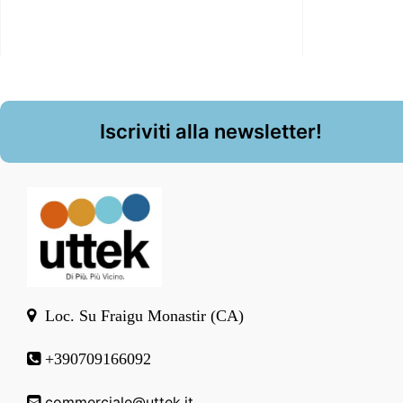
Iscriviti alla newsletter!
Loc. Su Fraigu Monastir (CA)
+390709166092
commerciale@uttek.it