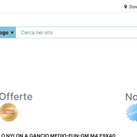
Dove
Offerte
No
LO NYLON A GANCIO MEDIO-FUN-GM M4 E9X40