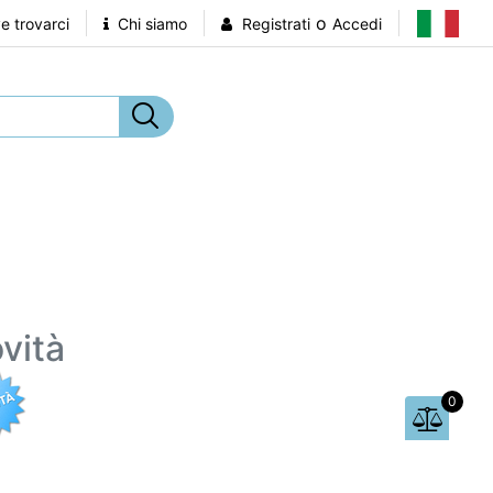
o
 trovarci
Chi siamo
Registrati
Accedi
vità
0