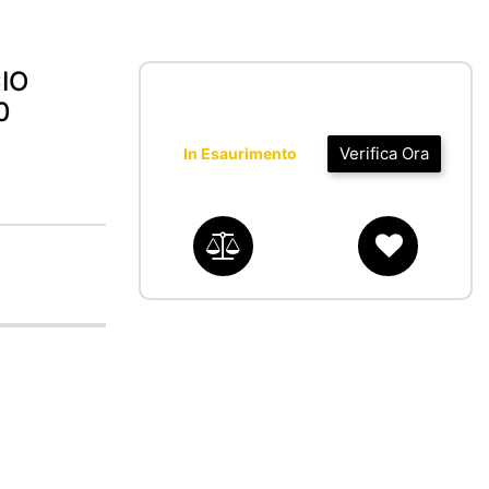
IO
0
Verifica Ora
In Esaurimento