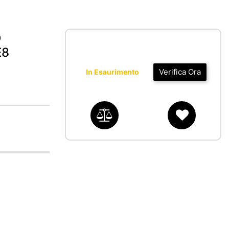
O
E8
Verifica Ora
In Esaurimento