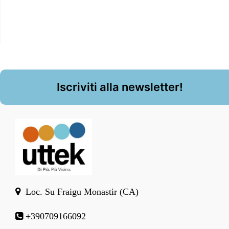
Iscriviti alla newsletter!
Loc. Su Fraigu Monastir (CA)
+390709166092