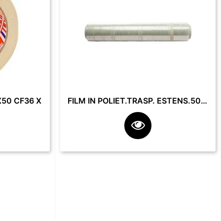
50 CF36 X
FILM IN POLIET.TRASP. ESTENS.50 CM 23 MY 2.2 KG **