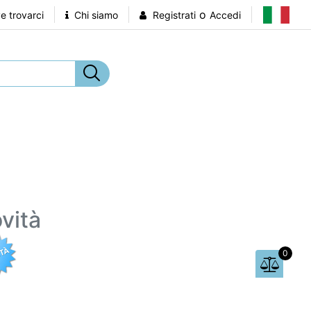
o
 trovarci
Chi siamo
Registrati
Accedi
vità
0