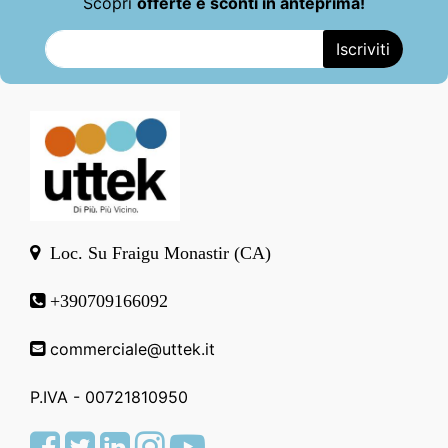
Scopri
offerte e sconti in anteprima!
Loc. Su Fraigu Monastir (CA)
+390709166092
commerciale@uttek.it
P.IVA - 00721810950
Facebook
Twitter
LinkedIn
Instagram
Youtube