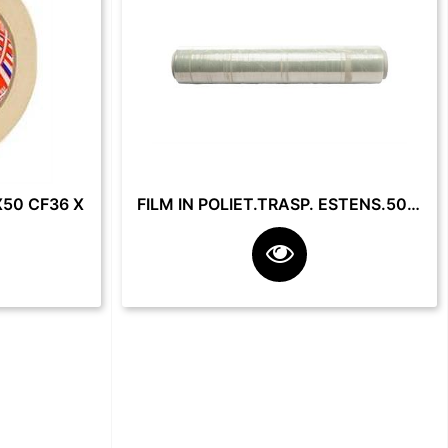
50 CF36 X
FILM IN POLIET.TRASP. ESTENS.50 CM 23 MY 2.2 KG **