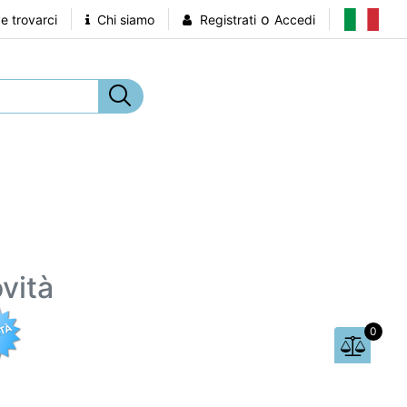
o
 trovarci
Chi siamo
Registrati
Accedi
vità
0