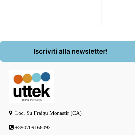
Iscriviti alla newsletter!
Loc. Su Fraigu Monastir (CA)
+390709166092