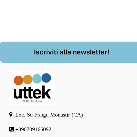
Iscriviti alla newsletter!
Loc. Su Fraigu Monastir (CA)
+390709166092