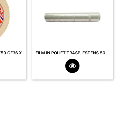
50 CF36 X
FILM IN POLIET.TRASP. ESTENS.50 CM 23 MY 2.2 KG **