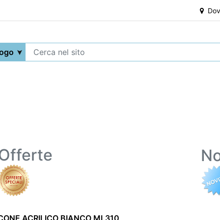
Dove
Offerte
No
ICONE ACRILICO BIANCO ML310