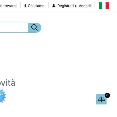
o
 trovarci
Chi siamo
Registrati
Accedi
vità
0