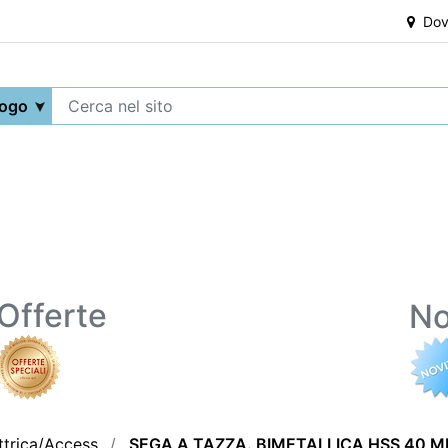
Dove
Offerte
No
ttrica/Access.
SEGA A TAZZA. BIMETALLICA HSS 40 M