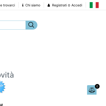
o
 trovarci
Chi siamo
Registrati
Accedi
vità
0
M.