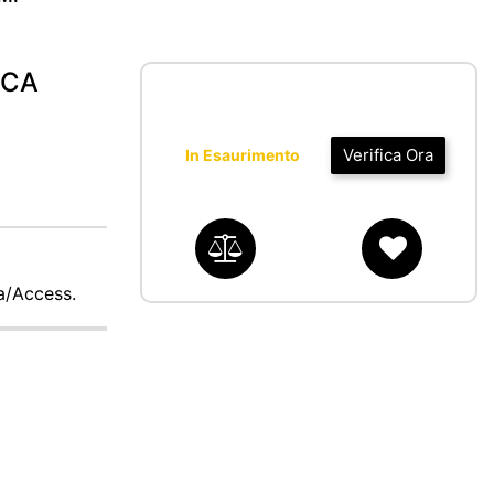
ICA
Verifica Ora
In Esaurimento
ca/Access.