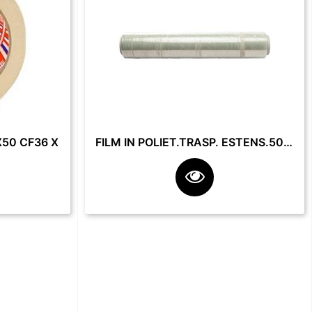
50 CF36 X
FILM IN POLIET.TRASP. ESTENS.50 CM 23 MY 2.2 KG **