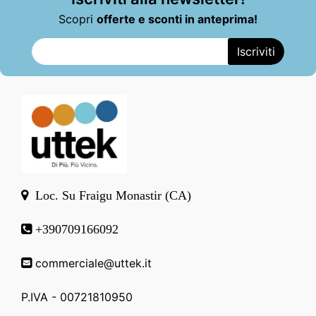
Scopri
offerte e sconti in anteprima!
Loc. Su Fraigu Monastir (CA)
+390709166092
commerciale@uttek.it
P.IVA - 00721810950