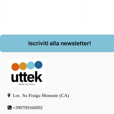
Iscriviti alla newsletter!
Loc. Su Fraigu Monastir (CA)
+390709166092