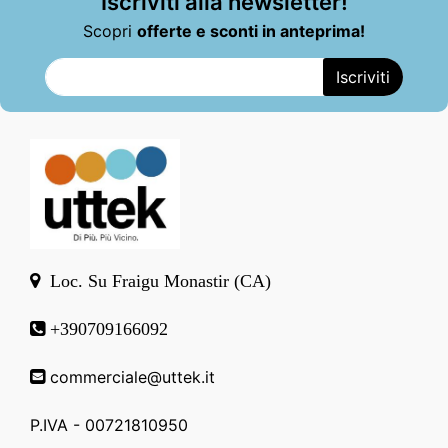
Iscriviti alla newsletter!
Scopri
offerte e sconti in anteprima!
Loc. Su Fraigu Monastir (CA)
+390709166092
commerciale@uttek.it
P.IVA - 00721810950