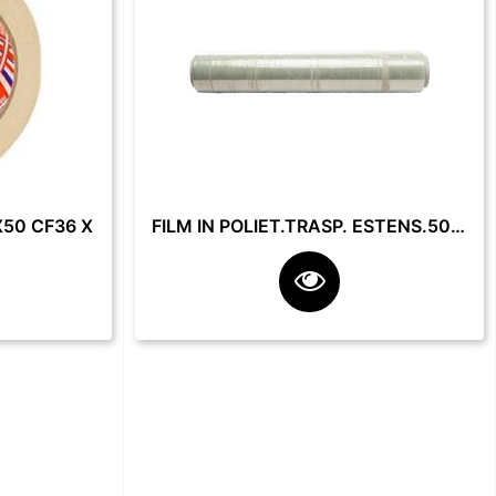
50 CF36 X
FILM IN POLIET.TRASP. ESTENS.50 CM 23 MY 2.2 KG **