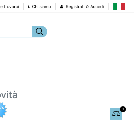
o
 trovarci
Chi siamo
Registrati
Accedi
vità
0