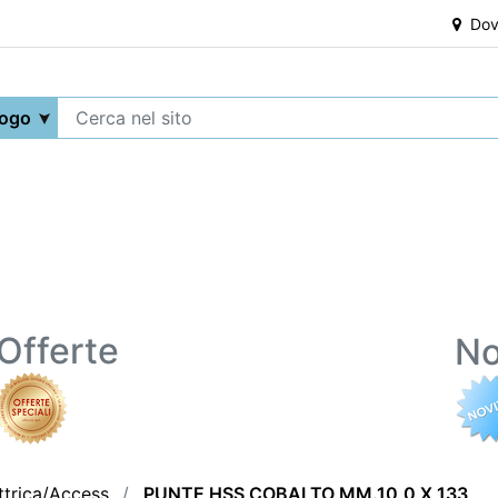
Dove
Offerte
No
ttrica/Access.
PUNTE HSS COBALTO MM.10,0 X 133