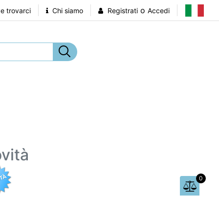
o
 trovarci
Chi siamo
Registrati
Accedi
vità
0