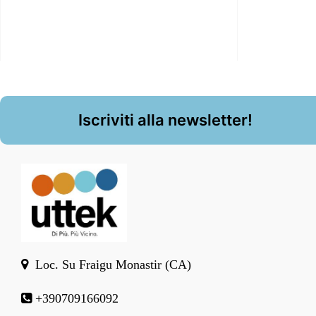
Iscriviti alla newsletter!
Loc. Su Fraigu Monastir (CA)
+390709166092