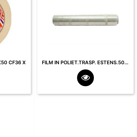
50 CF36 X
FILM IN POLIET.TRASP. ESTENS.50 CM 23 MY 2.2 KG **