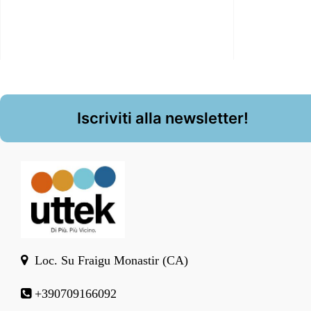
Iscriviti alla newsletter!
Loc. Su Fraigu Monastir (CA)
+390709166092