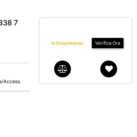
338 7
Verifica Ora
In Esaurimento
ca/Access.