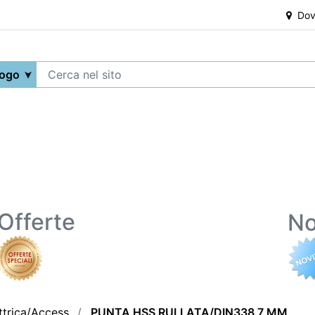
Dove
Offerte
No
ttrica/Access.
PUNTA HSS RULLATA/DIN338 7 MM