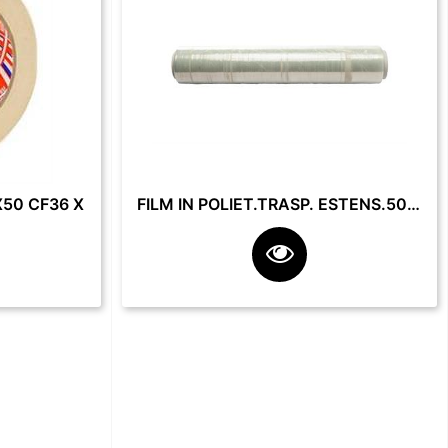
50 CF36 X
FILM IN POLIET.TRASP. ESTENS.50 CM 23 MY 2.2 KG **