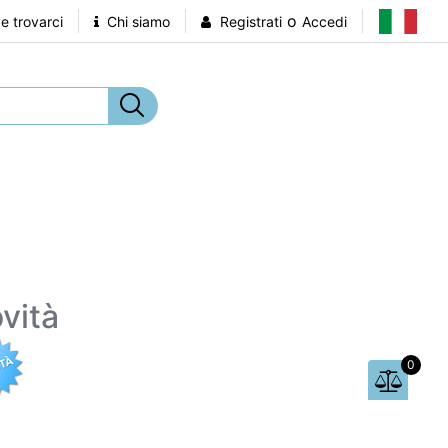
o
 trovarci
Chi siamo
Registrati
Accedi
vità
0