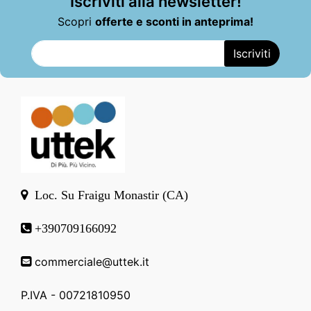
Iscriviti alla newsletter!
Scopri
offerte e sconti in anteprima!
Loc. Su Fraigu Monastir (CA)
+390709166092
commerciale@uttek.it
P.IVA - 00721810950