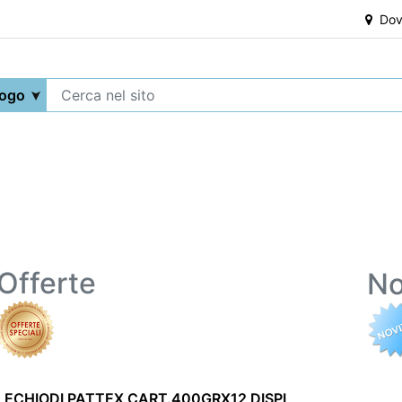
Dove
Offerte
No
LECHIODI PATTEX CART.400GRX12 DISPL