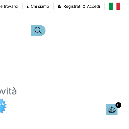
o
 trovarci
Chi siamo
Registrati
Accedi
vità
0