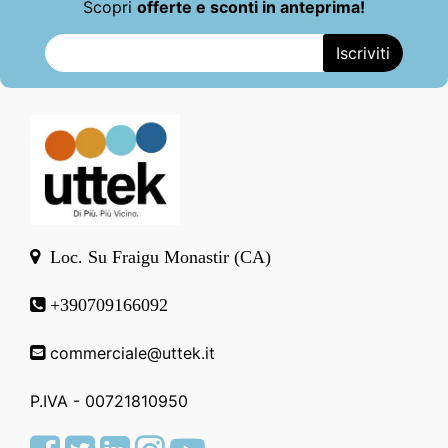
Scopri
offerte e sconti in anteprima!
Loc. Su Fraigu Monastir (CA)
+390709166092
commerciale@uttek.it
P.IVA - 00721810950
Facebook
Twitter
LinkedIn
Instagram
Youtube