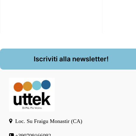
Iscriviti alla newsletter!
Loc. Su Fraigu Monastir (CA)
+390709166092