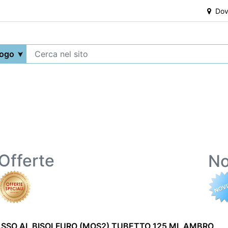
Dove
Offerte
No
SSO AL BISOLFURO (MOS2) TUBETTO 125 ML AMBRO