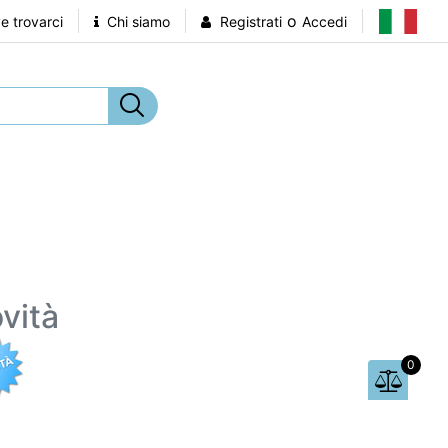
o
 trovarci
Chi siamo
Registrati
Accedi
vità
0