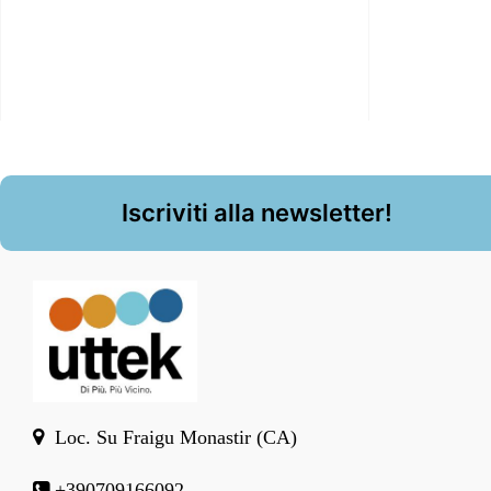
Iscriviti alla newsletter!
Loc. Su Fraigu Monastir (CA)
+390709166092