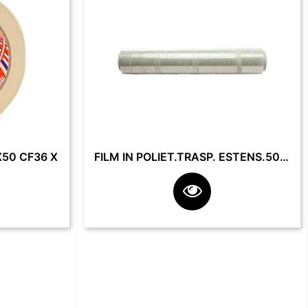
50 CF36 X
FILM IN POLIET.TRASP. ESTENS.50 CM 23 MY 2.2 KG **