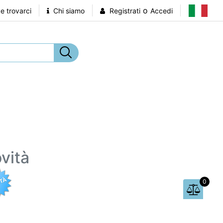
o
 trovarci
Chi siamo
Registrati
Accedi
vità
0