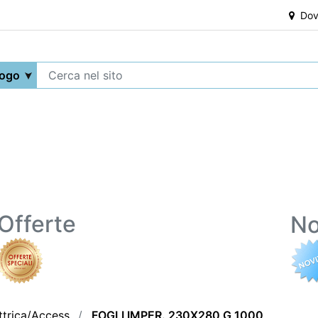
Dove
Offerte
No
ttrica/Access.
FOGLI IMPER. 230X280 G 1000