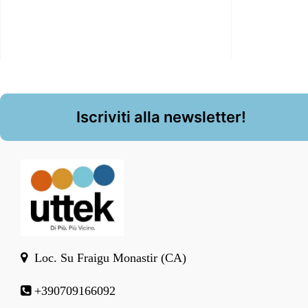
Iscriviti alla newsletter!
Loc. Su Fraigu Monastir (CA)
+390709166092