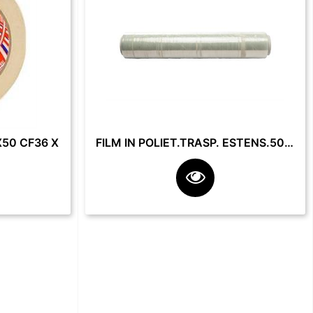
50 CF36 X
FILM IN POLIET.TRASP. ESTENS.50 CM 23 MY 2.2 KG **