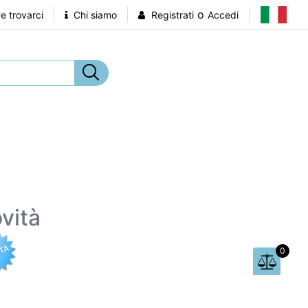
o
 trovarci
Chi siamo
Registrati
Accedi
vità
0