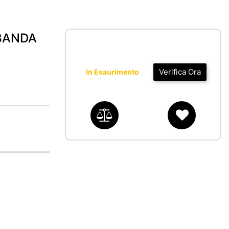
BANDA
Verifica Ora
In Esaurimento