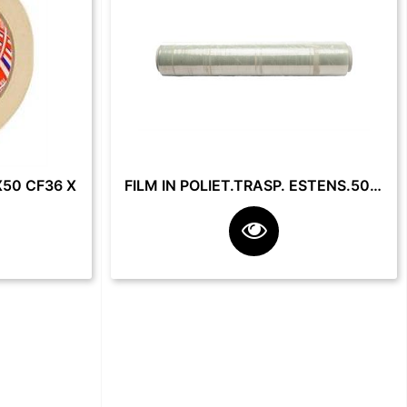
50 CF36 X
FILM IN POLIET.TRASP. ESTENS.50 CM 23 MY 2.2 KG **