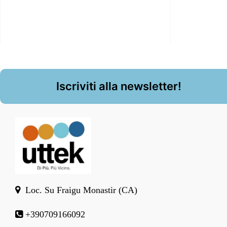
Iscriviti alla newsletter!
Loc. Su Fraigu Monastir (CA)
+390709166092