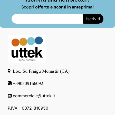
Scopri
offerte e sconti in anteprima!
Loc. Su Fraigu Monastir (CA)
+390709166092
commerciale@uttek.it
P.IVA - 00721810950