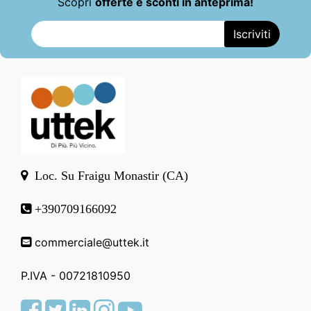
Scopri
offerte e sconti in anteprima!
Loc. Su Fraigu Monastir (CA)
+390709166092
commerciale@uttek.it
P.IVA - 00721810950
Facebook
Twitter
LinkedIn
Instagram
Youtube