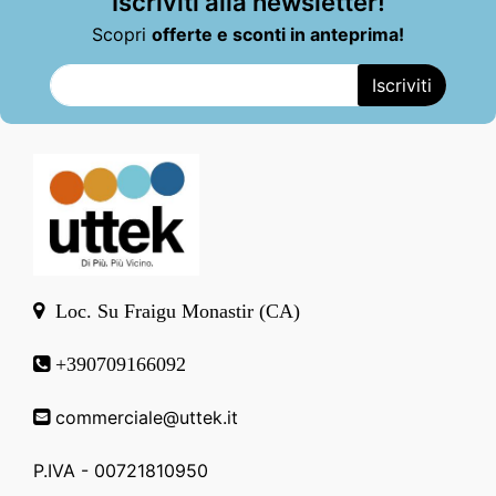
Iscriviti alla newsletter!
Scopri
offerte e sconti in anteprima!
Loc. Su Fraigu Monastir (CA)
+390709166092
commerciale@uttek.it
P.IVA - 00721810950