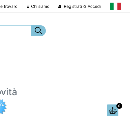
o
 trovarci
Chi siamo
Registrati
Accedi
vità
0