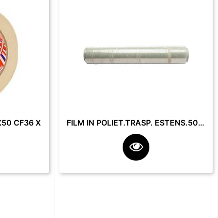
50 CF36 X
FILM IN POLIET.TRASP. ESTENS.50 CM 23 MY 2.2 KG **