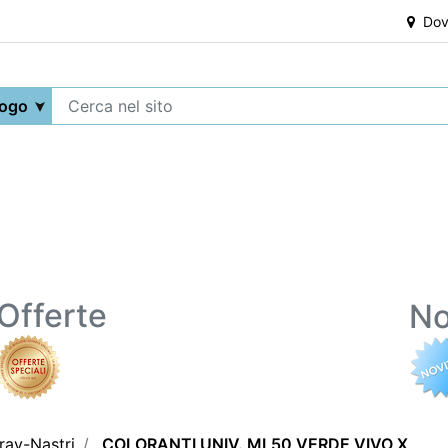
Dove
Offerte
No
ray-Nastri
COLORANTI UNIV. ML50 VERDE VIVO X