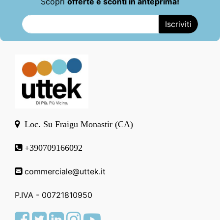
Scopri
offerte e sconti in anteprima!
Loc. Su Fraigu Monastir (CA)
+390709166092
commerciale@uttek.it
P.IVA - 00721810950
Facebook
Twitter
LinkedIn
Instagram
Youtube