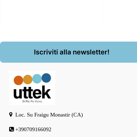
Iscriviti alla newsletter!
Loc. Su Fraigu Monastir (CA)
+390709166092