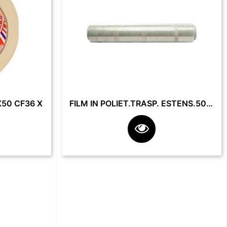
50 CF36 X
FILM IN POLIET.TRASP. ESTENS.50 CM 23 MY 2.2 KG **