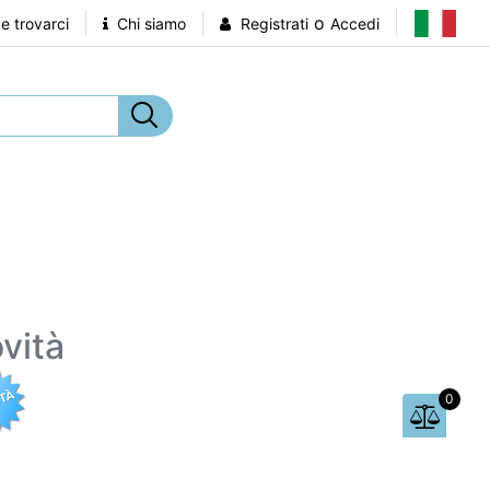
o
 trovarci
Chi siamo
Registrati
Accedi
vità
0