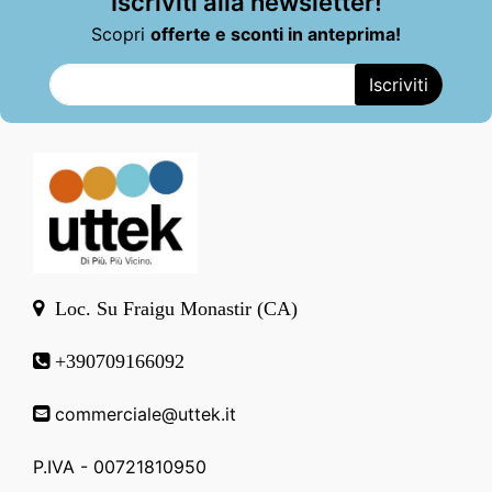
Iscriviti alla newsletter!
Scopri
offerte e sconti in anteprima!
Loc. Su Fraigu Monastir (CA)
+390709166092
commerciale@uttek.it
P.IVA - 00721810950