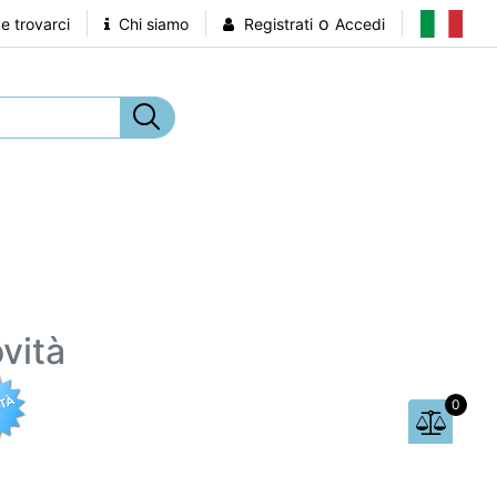
o
 trovarci
Chi siamo
Registrati
Accedi
vità
0