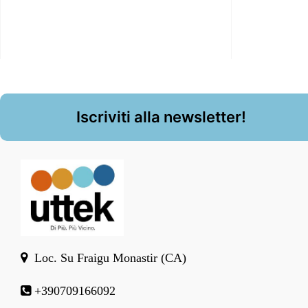
Iscriviti alla newsletter!
Loc. Su Fraigu Monastir (CA)
+390709166092