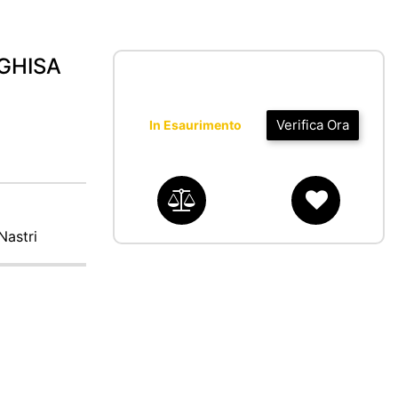
GHISA
Verifica Ora
In Esaurimento
Nastri