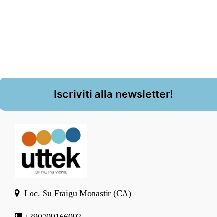
Iscriviti alla newsletter!
Loc. Su Fraigu Monastir (CA)
+390709166092