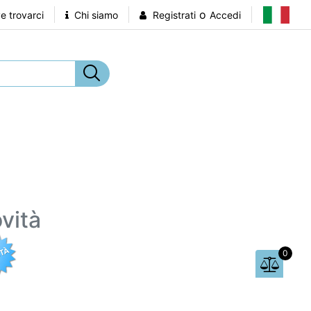
o
 trovarci
Chi siamo
Registrati
Accedi
vità
0