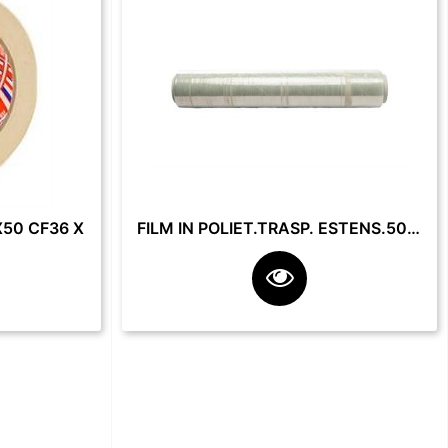
50 CF36 X
FILM IN POLIET.TRASP. ESTENS.50 CM 23 MY 2.2 KG **