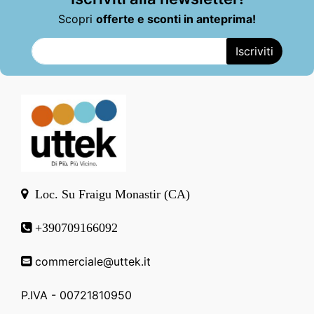
Scopri
offerte e sconti in anteprima!
Loc. Su Fraigu Monastir (CA)
+390709166092
commerciale@uttek.it
P.IVA - 00721810950